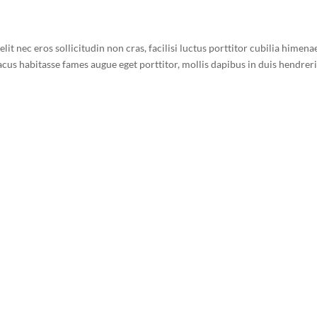
it nec eros sollicitudin non cras, facilisi luctus porttitor cubilia himena
cus habitasse fames augue eget porttitor, mollis dapibus in duis hendrerit