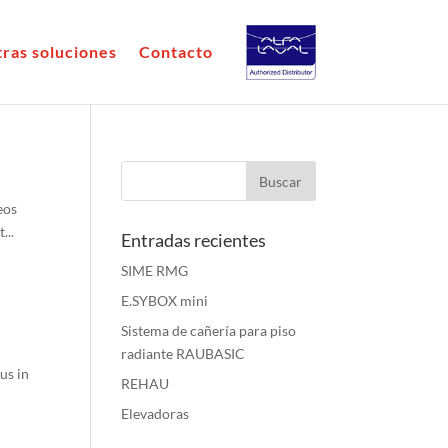
ras soluciones
Contacto
eos
...
Entradas recientes
SIME RMG
E.SYBOX mini
Sistema de cañería para piso
radiante RAUBASIC
us in
REHAU
Elevadoras