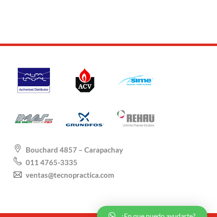
Bouchard 4857 – Carapachay
011 4765-3335
ventas@tecnopractica.com
¿En que puedo ayudarte?